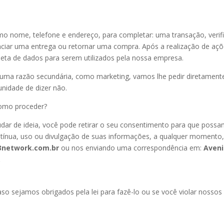
 nome, telefone e endereço, para completar: uma transação, verifi
enciar uma entrega ou retornar uma compra. Após a realização de aç
ta de dados para serem utilizados pela nossa empresa.
uma razão secundária, como marketing, vamos lhe pedir diretament
unidade de dizer não.
como proceder?
dar de ideia, você pode retirar o seu consentimento para que poss
ntínua, uso ou divulgação de suas informações, a qualquer momento
network.com.br
ou nos enviando uma correspondência em:
Aven
.
o sejamos obrigados pela lei para fazê-lo ou se você violar nossos