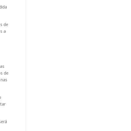
dida
es de
s a
a
das
os de
 nas
o
tar
será