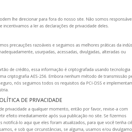
 podem lhe direcionar para fora do nosso site. Não somos responsáve
he incentivamos a ler as declarações de privacidade deles.
mos precauções razoáveis e seguimos as melhores práticas da indús
s inadequadamente, usurpadas, acessadas, divulgadas, alteradas ou
rtão de crédito, essa informação é criptografada usando tecnologia
 uma criptografia AES-256. Embora nenhum método de transmissão p
seguro, nós seguimos todos os requisitos da PCI-DSS e implementa
tria.
OLÍTICA DE PRIVACIDADE
a de privacidade a qualquer momento, então por favor, revise-a com
rtir efeito imediatamente após sua publicação no site. Se fizermos
os notificá-lo aqui que eles foram atualizados, para que você tenha ci
samos, e sob que circunstâncias, se alguma, usamos e/ou divulgam