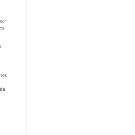
car
ões
e
amos
,
ida