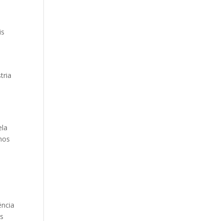
is
tria
ela
mos
ência
os