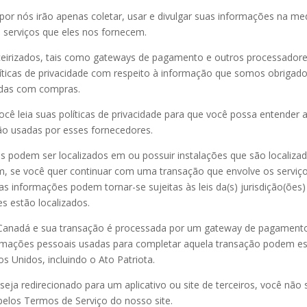
por nós irão apenas coletar, usar e divulgar suas informações na me
s serviços que eles nos fornecem.
rceirizados, tais como gateways de pagamento e outros processador
íticas de privacidade com respeito à informação que somos obrigado
nadas com compras.
 leia suas políticas de privacidade para que você possa entender 
ão usadas por esses fornecedores.
es podem ser localizados em ou possuir instalações que são localiza
im, se você quer continuar com uma transação que envolve os serviç
as informações podem tornar-se sujeitas às leis da(s) jurisdição(ões)
es estão localizados.
 Canadá e sua transação é processada por um gateway de pagament
ormações pessoais usadas para completar aquela transação podem es
os Unidos, incluindo o Ato Patriota.
seja redirecionado para um aplicativo ou site de terceiros, você não 
 pelos Termos de Serviço do nosso site.